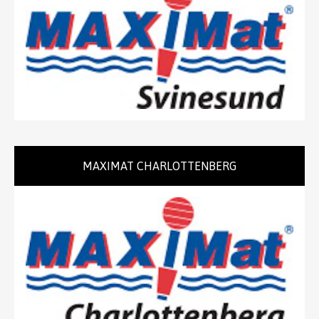
MAXIMAT CHARLOTTENBERG