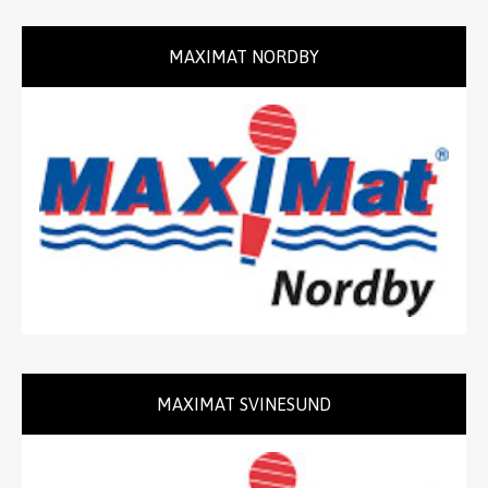
MAXIMAT NORDBY
MAXIMAT SVINESUND